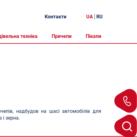
Контакти
UA
RU
дівельна техніка
Причепи
Пікапи
ичепів, надбудов на шасі автомобілів для
 і зерна.