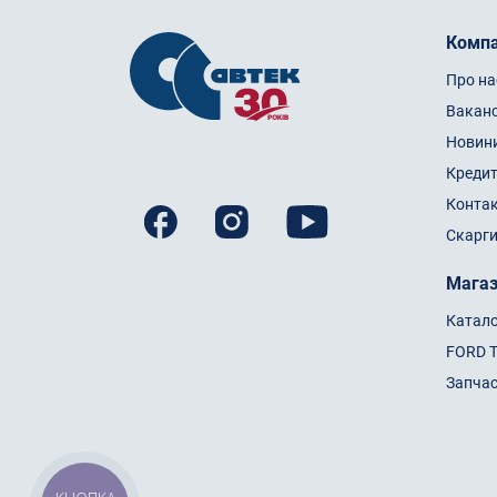
Компа
Про на
Ваканс
Новин
Кредит
Конта
Скарги
Мага
Катал
FORD 
Запча