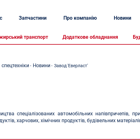
с
Запчастини
Про компанію
Новини
жирський транспорт
Додаткове обладнання
Бу
 спецтехніки
Новини
-
-
Завод 'Еверласт'
ництва спеціалізованих автомобільних напівпричепів, пр
ктів, харчових, хімічних продуктів, будівельних матеріалів