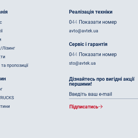
нія
Реалізація техніки
0
4
4
Показати номер
с
ії
avto@avtek.ua
и
Сервіс і гарантія
/Лізинг
0
4
4
Показати номер
кти
sto@avtek.ua
 та пропозиції
зин
Дізнайтесь про вигідні акції
першими!
ог
TRUCKS
стини
Підписатись